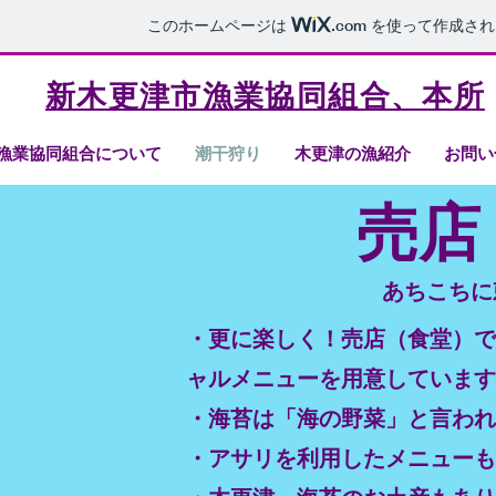
このホームページは
.com
を使って作成され
新木更津市漁業協同組合、本所
漁業協同組合について
潮干狩り
木更津の漁紹介
お問い
​売
あちこちに
・更に楽しく！売店（食堂）で
ャルメニューを用意しています
・海苔は「海の野菜」と言われ
​・アサリを利用したメニュー